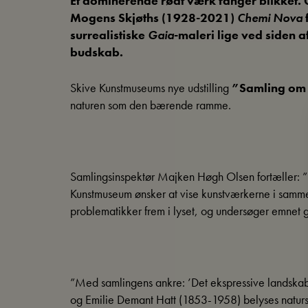
Et dominerende rødt værk fanger blikket. G
Mogens Skjøths (1928-2021)
Chemi Nova
surrealistiske
Gaia
-maleri lige ved siden 
budskab.
Skive Kunstmuseums nye udstilling
”Samling om 
naturen som den bærende ramme.
Samlingsinspektør Majken Høgh Olsen fortæller: ”K
Kunstmuseum ønsker at vise kunstværkerne i sammen
problematikker frem i lyset, og undersøger emnet 
”Med samlingens ankre: ’Det ekspressive landskab
og Emilie Demant Hatt (1853-1958) belyses natursyne