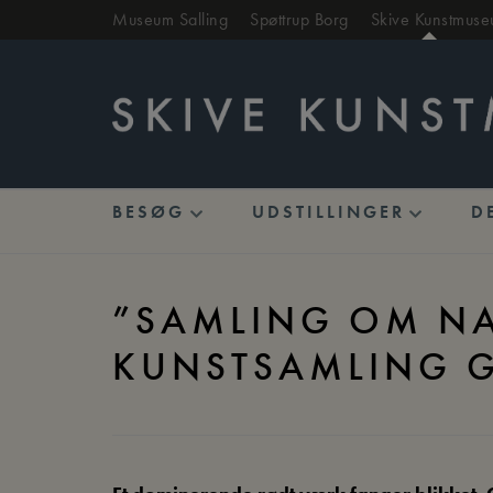
Hop
Museum Salling
Spøttrup Borg
Skive Kunstmus
til
indholdet
BESØG
UDSTILLINGER
D
Hjem
»
”Samling om natur” – MUSEUM SALLINGs k
”SAMLING OM NA
KUNSTSAMLING 