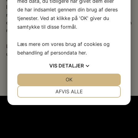
med data, du tidligere har givet dem eller
løbende være forskellige projekter af både kunstnerisk og
de har indsamlet gennem din brug af deres
museal art. Skive Kunstmuseum har i disse rum lagt ud med
tjenester. Ved at klikke på 'OK' giver du
at vise, hvad der foregår backstage ved fremvise processen
samtykke til disse formål.
med registrering.
Læs mere om vores brug af cookies og
Læs mere under Aktuelle udstillinger, Kommende
behandling af persondata
her
.
udstillinger og Tidligere udstillinger i menuen.
VIS
DETALJER
JA
NEJ
OK
JA
NEJ
NØDVENDIGE
PRÆFERENCER
AFVIS ALLE
JA
NEJ
JA
NEJ
MARKETING
STATISTIK