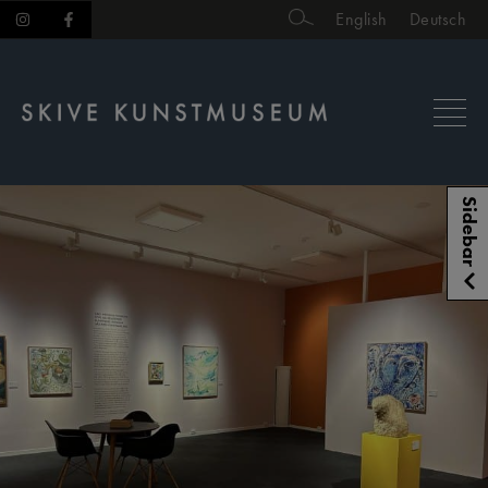
Hop
English
Deutsch
til
indholdet
Sidebar