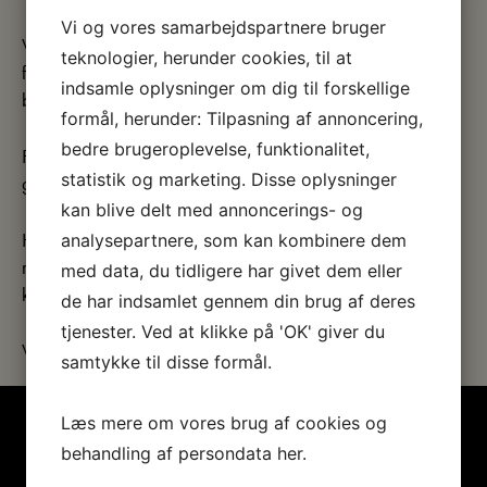
Vi og vores samarbejdspartnere bruger
Vi har legetøj til børnene, postkort, plakater og magneter
teknologier, herunder cookies, til at
fra vores egen samling. Du kan også holde en pause og
indsamle oplysninger om dig til forskellige
bladre i vores mange bøger og magasiner.
formål, herunder: Tilpasning af annoncering,
bedre brugeroplevelse, funktionalitet,
Find inspiration i museets butik. Vi har mange gode
statistik og marketing. Disse oplysninger
gaveideer og noget lækkert til den søde tand.
kan blive delt med annoncerings- og
Husk, at der altid er gratis adgang til butikken, så hvis du
analysepartnere, som kan kombinere dem
mangler en gave eller blot ønsker at forkæle dig selv, så
med data, du tidligere har givet dem eller
kig indenfor.
de har indsamlet gennem din brug af deres
tjenester. Ved at klikke på 'OK' giver du
Vi glæder os til at se dig.
samtykke til disse formål.
Læs mere om vores brug af cookies og
behandling af persondata
her
.