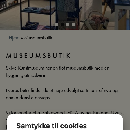
Hjem
»
Museumsbutik
MUSEUMSBUTIK
Skive Kunstmuseum har en flot museumsbutik med en
hyggelig atmosfære.
I vores butik finder du et nøje udvalgt sortiment af nye og
gamle danske designs.
Vi forhandler bl.a. Fablewood, EKTA Living, Kintobe, Uyuni,
Wally and Whiz, Hattesens, Munkholm, Dibb, TAKK,
Samtykke til cookies
Hanne Lejbølle, Maileg, Sarah Jahangir Studio m.fl.