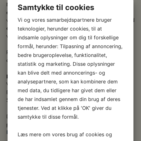
Naturen”, der reaktualiserer kunstmuseets samling under
Samtykke til cookies
emnet: ’Kunstens natursyn’. Hvad sker der, når vi bringer
værker sammen på tværs af tid og kunsthistoriske ismer med
Vi og vores samarbejdspartnere bruger
emnet natur som kunstens samtaleemne? På udstillingen
teknologier, herunder cookies, til at
viser vi værker fra 1800-tallet og op til i dag.
indsamle oplysninger om dig til forskellige
formål, herunder: Tilpasning af annoncering,
Rundvisningen begynder kl. 13.30 fra museets caféområde
bedre brugeroplevelse, funktionalitet,
og varer ca. 1. time.
statistik og marketing. Disse oplysninger
kan blive delt med annoncerings- og
Pris: Almindelig entré
analysepartnere, som kan kombinere dem
Voksne: 90 kr.
med data, du tidligere har givet dem eller
Børn u. 18 år: 0 kr.
de har indsamlet gennem din brug af deres
Studerende: 70 kr.
tjenester. Ved at klikke på 'OK' giver du
Der er et begrænset antal billetter – vil du sikre dig en
samtykke til disse formål.
plads, så køb en billet!
Køb billet her
Læs mere om vores brug af cookies og