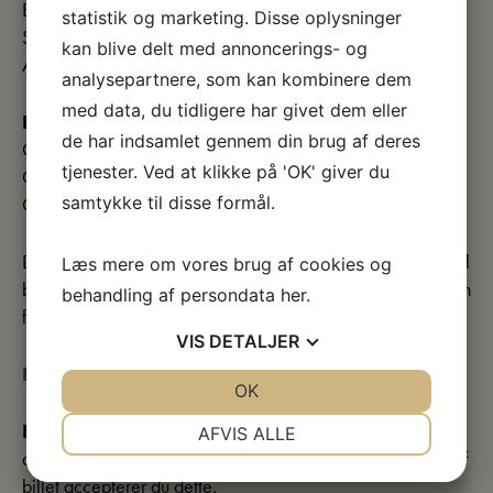
Børn u. 18 år: 20 kr.
statistik og marketing. Disse oplysninger
Studerende: 90 kr.
kan blive delt med annoncerings- og
Årskort indehaver: 20 kr.
analysepartnere, som kan kombinere dem
med data, du tidligere har givet dem eller
Planlagte Slow Looking aftner i 2026:
de har indsamlet gennem din brug af deres
Onsdag d. 15. april kl. 19
tjenester. Ved at klikke på 'OK' giver du
Onsdag d. 19. august kl. 19
samtykke til disse formål.
Onsdag d. 16. december kl. 19
Da arrangementet afholdes uden for normal åbningstid, skal
Læs mere om vores brug af cookies og
billetter købes på forhånd. Billetter kan købes frem til dagen
behandling af persondata
her
.
før kl. 12.
VIS
DETALJER
Køb billet her
JA
NEJ
OK
JA
NEJ
NØDVENDIGE
PRÆFERENCER
NB:
Der vil muligvis blive taget billeder og video under
AFVIS ALLE
arrangementet, hvor du kan risikere at optræde. Ved køb af
JA
NEJ
JA
NEJ
billet accepterer du dette.