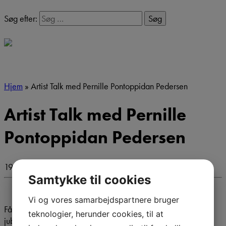
Søg efter:
Hjem
»
Artist Talk med Pernille Pontoppidan Pedersen
Artist Talk med Pernille
Pontoppidan Pedersen
19. maj kl. 19:00 - 20:30
Samtykke til cookies
Vi og vores samarbejdspartnere bruger
Få et unikt indblik i historierne og tankerne bag
teknologier, herunder cookies, til at
jubilæumsudstillingen
UDLÆNGSEL HJEMLÆNGSEL
, når