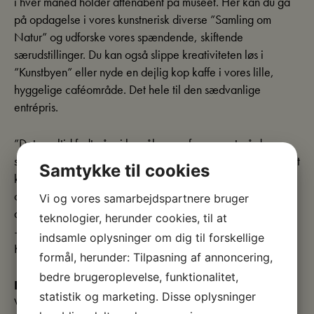
i hver måned holder aftenåbent på museet. Her kan du gå
på opdagelse i vores kunstnerisk diverse ”Samling om
Natur” og udforske vores spændende, skiftende
særudstillinger. Du kan også slippe kreativiteten løs i
”Kunstbyen” eller nyde en dejlig kop kaffe i vores lille,
hyggelige caféområde. Det hele til den sædvanlige
entrépris.
”Det er altid fedt når vi kan åbne op for museet på de
skæve tidspunkter. Både fordi det giver flere mulighed for at
Samtykke til cookies
komme ind og få en kunstoplevelse i hverdagen – men
også fordi der bare er noget helt særligt stemningsfuldt ved
Vi og vores samarbejdspartnere bruger
at være på museum om aftenen.”
teknologier, herunder cookies, til at
– Alberte E. Behncke, Eventmedarbejder, Skive
indsamle oplysninger om dig til forskellige
Kunstmuseum.
formål, herunder: Tilpasning af annoncering,
bedre brugeroplevelse, funktionalitet,
Entré:
statistik og marketing. Disse oplysninger
Voksne: 90 kr.